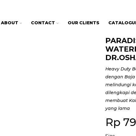
ABOUT
CONTACT
OUR CLIENTS
CATALOGU
PARADI
WATERP
DR.OSH
Heavy Duty B
dengan Baja 
melindungi k
dilengkapi d
membuat Kak
yang lama
Rp
79