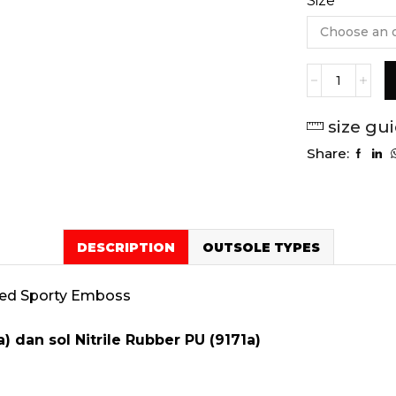
Size
size gu
Share:
DESCRIPTION
OUTSOLE TYPES
red Sporty Emboss
) dan sol Nitrile Rubber PU (9171a)