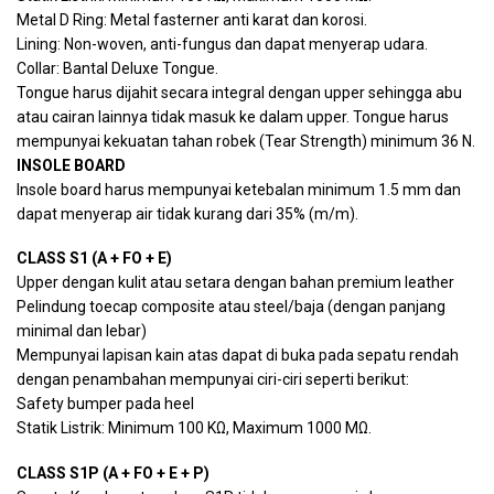
Metal D Ring: Metal fasterner anti karat dan korosi.
Lining: Non-woven, anti-fungus dan dapat menyerap udara.
Collar: Bantal Deluxe Tongue.
Tongue harus dijahit secara integral dengan upper sehingga abu
atau cairan lainnya tidak masuk ke dalam upper. Tongue harus
mempunyai kekuatan tahan robek (Tear Strength) minimum 36 N.
INSOLE BOARD
Insole board harus mempunyai ketebalan minimum 1.5 mm dan
dapat menyerap air tidak kurang dari 35% (m/m).
CLASS S1 (A + FO + E)
Upper dengan kulit atau setara dengan bahan premium leather
Pelindung toecap composite atau steel/baja (dengan panjang
minimal dan lebar)
Mempunyai lapisan kain atas dapat di buka pada sepatu rendah
dengan penambahan mempunyai ciri-ciri seperti berikut:
Safety bumper pada heel
Statik Listrik: Minimum 100 KΩ, Maximum 1000 MΩ.
CLASS S1P (A + FO + E + P)