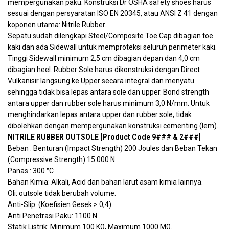
mempergunakan paku. Konstruksi Dr OSHA safety shoes harus
sesuai dengan persyaratan ISO EN 20345, atau ANSI Z 41 dengan
koponen utama: Nitrile Rubber.
Sepatu sudah dilengkapi Steel/Composite Toe Cap dibagian toe
kaki dan ada Sidewall untuk memproteksi seluruh perimeter kaki.
Tinggi Sidewall minimum 2,5 cm dibagian depan dan 4,0 cm
dibagian heel. Rubber Sole harus dikonstruksi dengan Direct
Vulkanisir langsung ke Upper secara integral dan menyatu
sehingga tidak bisa lepas antara sole dan upper. Bond strength
antara upper dan rubber sole harus minimum 3,0 N/mm. Untuk
menghindarkan lepas antara upper dan rubber sole, tidak
dibolehkan dengan mempergunakan konstruksi cementing (lem).
NITRILE RUBBER OUTSOLE [Product Code 9### & 2###]
Beban : Benturan (Impact Strength) 200 Joules dan Beban Tekan
(Compressive Strength) 15.000 N
Panas : 300 °C
Bahan Kimia: Alkali, Acid dan bahan larut asam kimia lainnya.
Oli: outsole tidak berubah volume.
Anti-Slip: (Koefisien Gesek > 0,4).
Anti Penetrasi Paku: 1100 N.
Statik Listrik: Minimum 100 KΩ, Maximum 1000 MΩ.